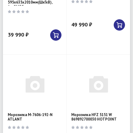
595х635х2010мм(ШхГхВ),
А+,GMCC
49 990 ₽
39 990 ₽
Морозилка М-7606-192-N
Морозилка HFZ 5151 W
ATLANT
869892700030 HOTPOINT