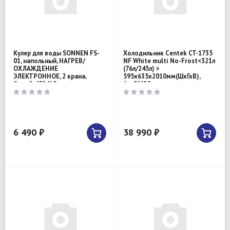
Кулер для воды SONNEN FS-
Холодильник Centek CT-1735
01, напольный, НАГРЕВ/
NF White multi No-Frost<321л
ОХЛАЖДЕНИЕ
(76л/245л) >
ЭЛЕКТРОННОЕ, 2 крана,
595х635х2010мм(ШхГхВ),
белый, 452419
А+,GMCC
6 490 ₽
38 990 ₽