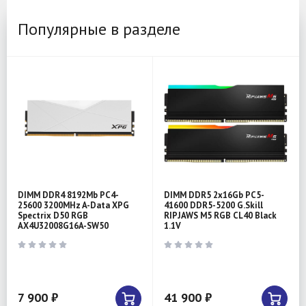
Популярные в разделе
DIMM DDR4 8192Mb PC4-
DIMM DDR5 2x16Gb PC5-
25600 3200MHz A-Data XPG
41600 DDR5-5200 G.Skill
Spectrix D50 RGB
RIPJAWS M5 RGB CL40 Black
AX4U32008G16A-SW50
1.1V
7 900 ₽
41 900 ₽