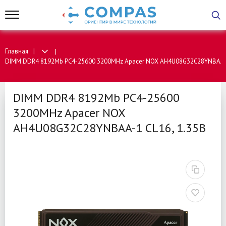
Главная
DIMM DDR4 8192Mb PC4-25600 3200MHz Apacer NOX AH4U08G32C28YNBAA-1
DIMM DDR4 8192Mb PC4-25600
3200MHz Apacer NOX
AH4U08G32C28YNBAA-1 CL16, 1.35B