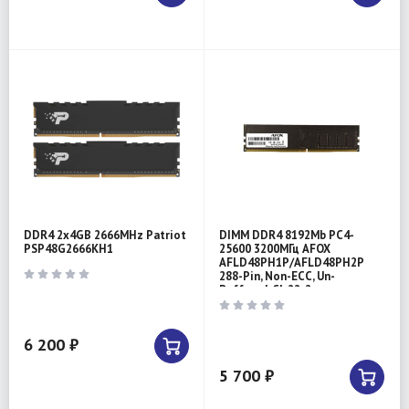
DDR4 2x4GB 2666MHz Patriot
DIMM DDR4 8192Mb PC4-
PSP48G2666KH1
25600 3200МГц AFOX
AFLD48PH1P/AFLD48PH2P
288-Pin, Non-ECC, Un-
Buffered, CL 22-2
6 200 ₽
5 700 ₽