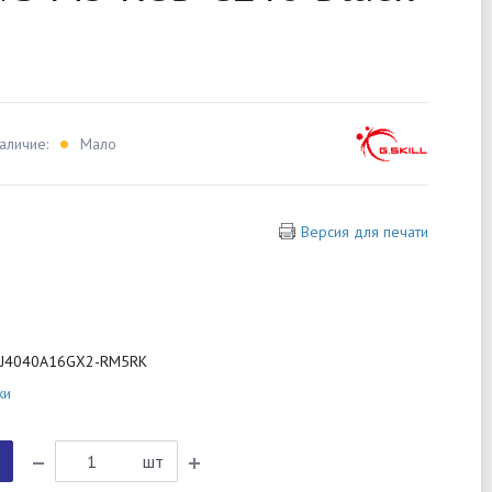
аличие:
Мало
Версия для печати
0J4040A16GX2-RM5RK
ки
шт