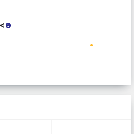
аж)
1