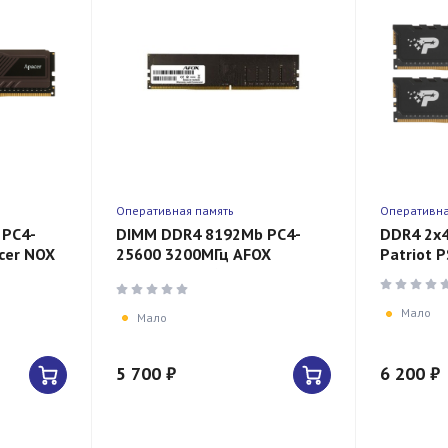
Оперативная память
Оперативна
 PC4-
DIMM DDR4 8192Mb PC4-
DDR4 2x
cer NOX
25600 3200МГц AFOX
Patriot
AA-1
AFLD48PH1P/AFLD48PH2P
288-Pin, Non-ECC, Un-
Buffered, CL 22-2
Мало
Мало
5 700 ₽
6 200 ₽