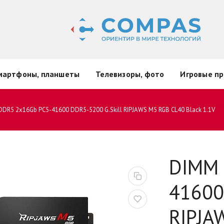
мартфоны, планшеты
Телевизоры, фото
Игровые пр
DR5 2x16Gb PC5-41600 DDR5-5200 G.Skill RIPJAWS M5 RGB CL40 Black 1.1V
DIMM 
41600
RIPJA