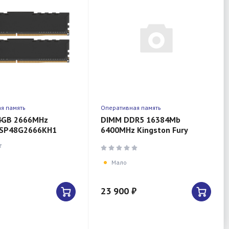
я память
Оперативная память
4GB 2666MHz
DIMM DDR5 16384Mb
 PSP48G2666KH1
6400MHz Kingston Fury
Beast Black RGB EXPO
(KF564C32BBEA-16)
Мало
23 900 ₽