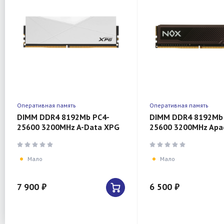
Оперативная память
Оперативная память
DIMM DDR4 8192Mb PC4-
DIMM DDR4 8192Mb
25600 3200MHz A-Data XPG
25600 3200MHz Apa
Spectrix D50 RGB
AH4U08G32C28YNB
AX4U32008G16A-SW50
CL16, 1.35B
Мало
Мало
7 900 ₽
6 500 ₽