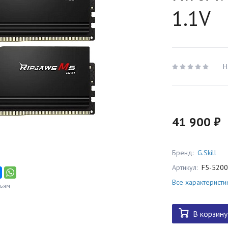
1.1V
Н
41 900 ₽
Бренд:
G.Skill
Артикул:
F5-520
Все характеристи
зьям
В корзину