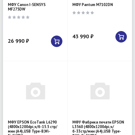
МФУ Canon I-SENSYS
МФУ Pantum M7102DN
MF275DW
43 990 ₽
26 990 ₽
МФУ EPSON EcoTank L6290
МФУ Фабрика печати EPSON
(4800x1200dpi,ч/б-15.5 стр/
L3560 (4800x1200dpi,ч/
мин (А4),USB Type-B,Wi-
б-33стр/мин (А4),USB Type-