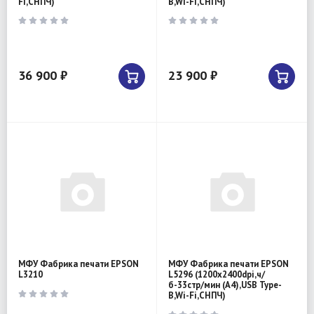
Fi,СНПЧ)
B,Wi-Fi,СНПЧ)
36 900 ₽
23 900 ₽
МФУ Фабрика печати EPSON
МФУ Фабрика печати EPSON
L3210
L5296 (1200x2400dpi,ч/
б-33стр/мин (А4),USB Type-
B,Wi-Fi,СНПЧ)