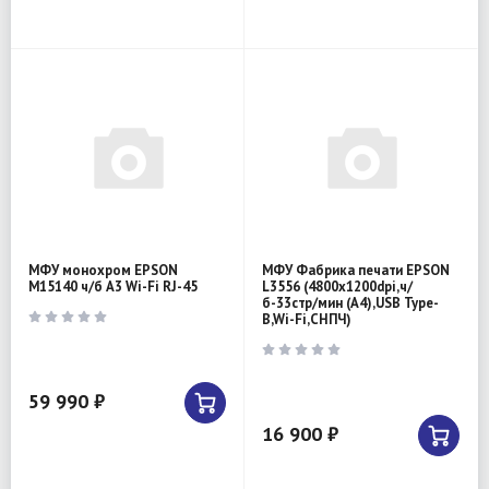
МФУ монохром EPSON
МФУ Фабрика печати EPSON
M15140 ч/б A3 Wi-Fi RJ-45
L3556 (4800x1200dpi,ч/
б-33стр/мин (А4),USB Type-
B,Wi-Fi,СНПЧ)
59 990 ₽
16 900 ₽