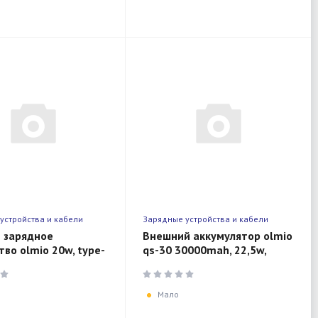
устройства и кабели
Зарядные устройства и кабели
 зарядное
Внешний аккумулятор olmio
тво olmio 20w, type-
qs-30 30000mah, 22,5w,
 white
dark-grey
Мало