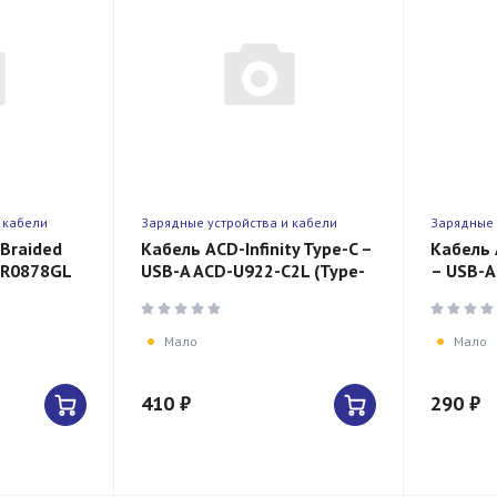
 кабели
Зарядные устройства и кабели
Зарядные 
 Braided
Кабель ACD-Infinity Type-C –
Кабель 
HR0878GL
USB-A ACD-U922-C2L (Type-
– USB-A
 нейлон)
C, USB-A, 1.2м, TPE)
(Lightni
нейлон)
Мало
Мало
410 ₽
290 ₽