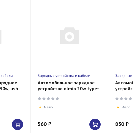
 кабели
Зарядные устройства и кабели
Зарядные 
арядное
Автомобильное зарядное
Автомо
30w, usb
устройство olmio 20w type-
устройс
c + usb
c + usb
Мало
Мало
560 ₽
830 ₽