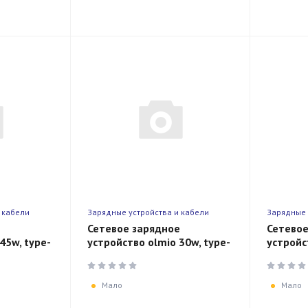
 кабели
Зарядные устройства и кабели
Зарядные 
е
Сетевое зарядное
Сетевое
45w, type-
устройство olmio 30w, type-
устройс
c + usb, white
c + usb,
Мало
Мало