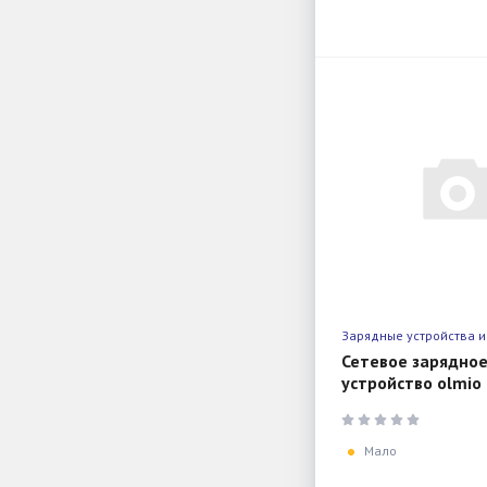
Зарядные устройства и
Сетевое зарядно
устройство olmio 
c + usb, white
Мало