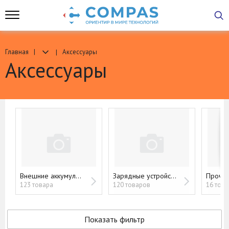
Главная
Аксессуары
Аксессуары
Внешние аккумуляторы (Powerbank)
Зарядные устройства и кабели
Прочие
123 товара
120 товаров
16 тов
Показать фильтр