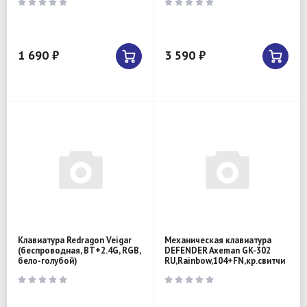
1 690 ₽
3 590 ₽
Клавиатура Redragon Veigar
Механическая клавиатура
(беспроводная, BT+2.4G, RGB,
DEFENDER Axeman GK-302
бело-голубой)
RU,Rainbow,104+FN,кр.свитчи