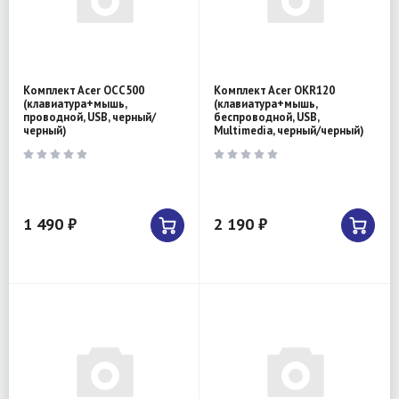
Комплект Acer OCC500
Комплект Acer OKR120
(клавиатура+мышь,
(клавиатура+мышь,
проводной, USB, черный/
беспроводной, USB,
черный)
Multimedia, черный/черный)
1 490 ₽
2 190 ₽