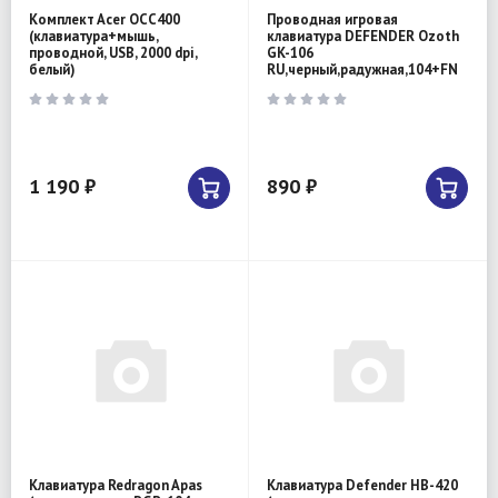
Комплект Acer OCC400
Проводная игровая
(клавиатура+мышь,
клавиатура DEFENDER Ozoth
проводной, USB, 2000 dpi,
GK-106
белый)
RU,черный,радужная,104+FN
1 190 ₽
890 ₽
Клавиатура Redragon Apas
Клавиатура Defender HB-420