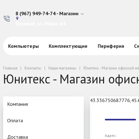
8 (967) 949-74-74 - Магазин
Грозный, ул. Мира, 64
Компьютеры
Комплектующие
Периферия
С
Главная
Контакты
Наши магазины
Юнитекс - Магазин офисной м
Юнитекс - Магазин офис
43.336750687776,45
Компания
Оплата
Адрес:
Доставка