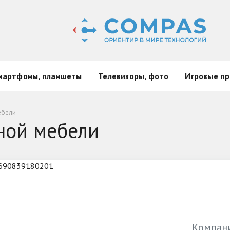
мартфоны, планшеты
Телевизоры, фото
Игровые пр
ебели
ной мебели
.690839180201
Компани