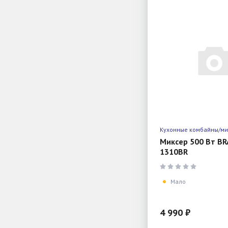
Кухонные комбайны/м
Миксер 500 Вт BR
1310BR
Мало
4 990 ₽