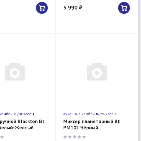
5 990 ₽
 комбайны/миксеры
Кухонные комбайны/миксеры
ручной Blackton Bt
Миксер планетарный Bt
Белый-Желтый
PM102 Чёрный