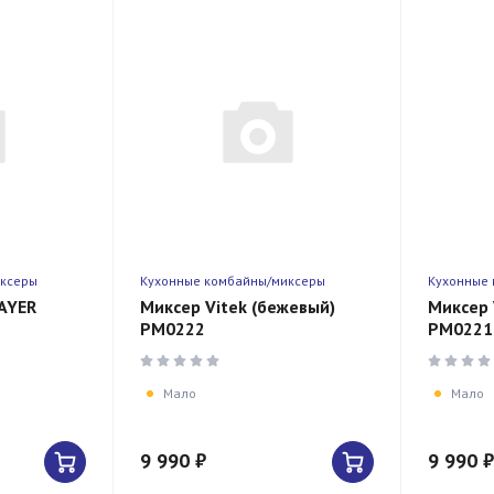
иксеры
Кухонные комбайны/миксеры
Кухонные
AYER
Миксер Vitek (бежевый)
Миксер 
PM0222
PM0221
Мало
Мало
9 990 ₽
9 990 ₽