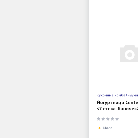
Кухонные комбайны/м
Йогуртница Cente
<7 стекл. баночек
1баночка = 200мл
прозрачная крышк
Мало