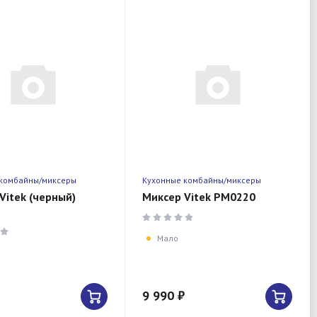
 комбайны/миксеры
Кухонные комбайны/миксеры
Vitek (черный)
Миксер Vitek PM0220
Мало
9 990 ₽