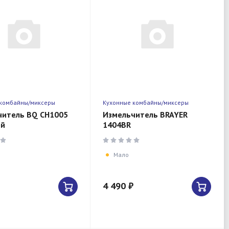
 комбайны/миксеры
Кухонные комбайны/миксеры
читель BQ CH1005
Измельчитель BRAYER
ой
1404BR
Мало
4 490 ₽