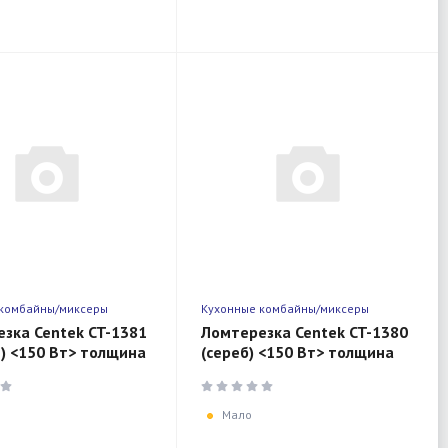
 комбайны/миксеры
Кухонные комбайны/миксеры
зка Centek CT-1381
Ломтерезка Centek CT-1380
) <150 Вт> толщина
(сереб) <150 Вт> толщина
 3-20мм, съемная
нарезки 3-15мм, держатель
, спец. держатель
крайнего ломтика
Мало