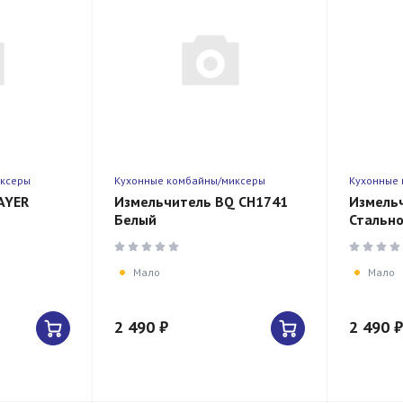
иксеры
Кухонные комбайны/миксеры
Кухонные
AYER
Измельчитель BQ CH1741
Измель
Белый
Стальн
Мало
Мало
2 490 ₽
2 490 ₽