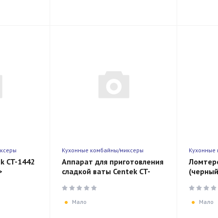
иксеры
Кухонные комбайны/миксеры
Кухонные
k CT-1442
Аппарат для приготовления
Ломтере
>
сладкой ваты Centek CT-
(черный
,
1445 500 Вт нагрев 3-5 мин,
нарезки
а, LED
цветная вата
каретка
Мало
Мало