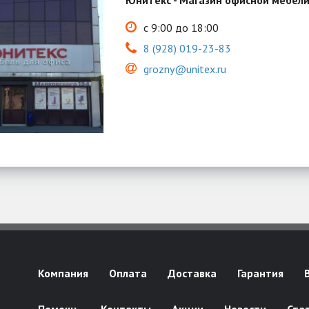
Юнитекс - Магазин офисной мебел
с 9:00 до 18:00
8 (928) 019-23-83
grozny@unitex.ru
Компания
Оплата
Доставка
Гарантия
Помощь
Контакты
Акции
Новости
Ста