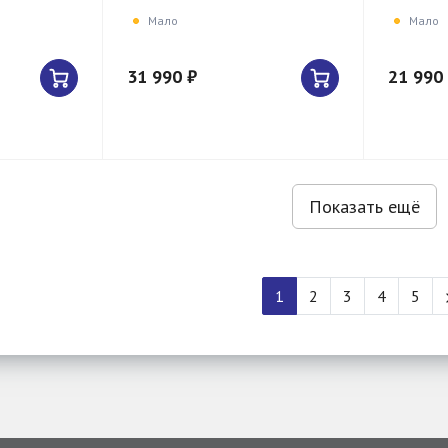
Мало
Мало
31 990 ₽
21 990
Показать ещё
1
2
3
4
5