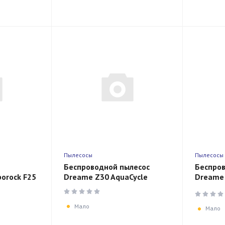
Пылесосы
Пылесосы
Беспроводной пылесос
Беспров
orock F25
Dreame Z30 AquaCycle
Dreame 
Vacuum 
Station 
Мало
Мало