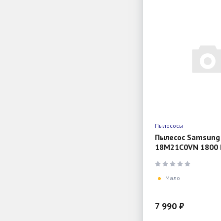
Пылесосы
Пылесос Samsung 
18M21C0VN 1800 
турбиной Anti-Ta
контейнером/син
Мало
7 990 ₽