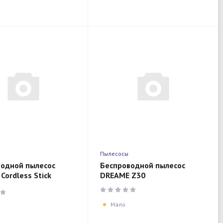
Пылесосы
одной пылесос
Беспроводной пылесос
Cordless Stick
DREAME Z30
Z20 AquaCycle
(Black)
Мало