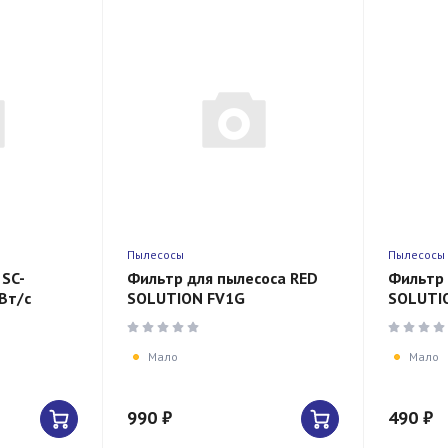
Пылесосы
Пылесосы
SC-
Фильтр для пылесоса RED
Фильтр 
Вт/с
SOLUTION FV1G
SOLUTI
ngle/с
ий
Мало
Мало
990 ₽
490 ₽