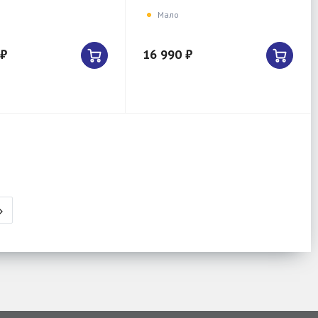
Мало
 ₽
16 990 ₽