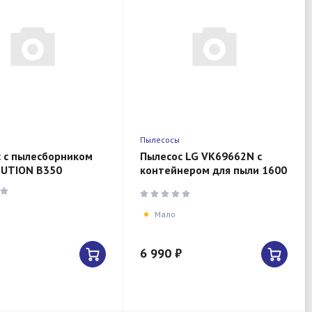
Пылесосы
 с пылесборником
Пылесос LG VK69662N с
LUTION B350
контейнером для пыли 1600
Вт BLACK/BLUE
Мало
6 990 ₽