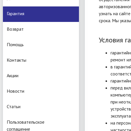
авторизованног
Гарантия
узнать на сайт
срока. Мы указ
Возврат
Условия г
Помощь
гарантийн
ремонт ил
Контакты
в гаранти
соответс
Акции
гарантийн
перед вкл
Новости
компьютер
при неотк
Статьи
устройств
эксплуата
Пользовательское
на персон
соглашение
частности