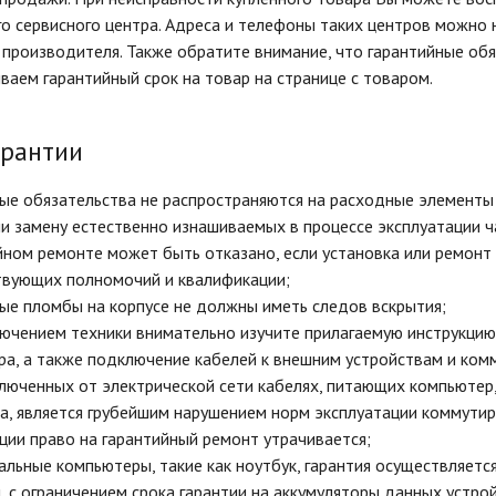
о сервисного центра. Адреса и телефоны таких центров можно 
е производителя. Также обратите внимание, что гарантийные об
ываем гарантийный срок на товар на странице с товаром.
арантии
ые обязательства не распространяются на расходные элементы и 
и замену естественно изнашиваемых в процессе эксплуатации ч
йном ремонте может быть отказано, если установка или ремон
твующих полномочий и квалификации;
ые пломбы на корпусе не должны иметь следов вскрытия;
ючением техники внимательно изучите прилагаемую инструкцию
а, а также подключение кабелей к внешним устройствам и ком
люченных от электрической сети кабелях, питающих компьютер
а, является грубейшим нарушением норм эксплуатации коммути
ции право на гарантийный ремонт утрачивается;
альные компьютеры, такие как ноутбук, гарантия осуществляетс
, с ограничением срока гарантии на аккумуляторы данных устрой