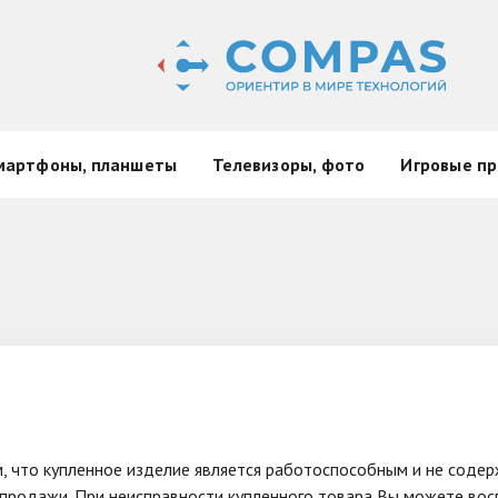
мартфоны, планшеты
Телевизоры, фото
Игровые пр
, что купленное изделие является работоспособным и не сод
продажи. При неисправности купленного товара Вы можете восп