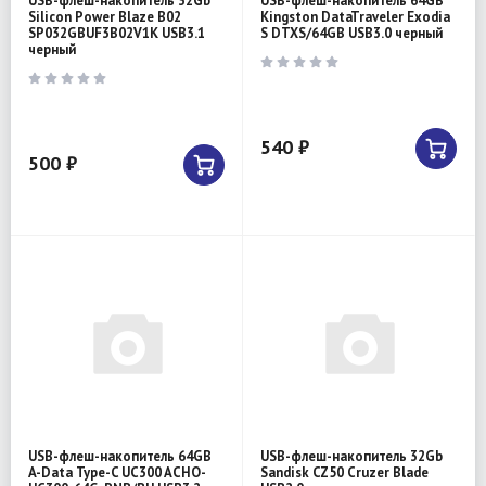
USB-флеш-накопитель 32Gb
USB-флеш-накопитель 64GB
Silicon Power Blaze B02
Kingston DataTraveler Exodia
SP032GBUF3B02V1K USB3.1
S DTXS/64GB USB3.0 черный
черный
540 ₽
500 ₽
USB-флеш-накопитель 64GB
USB-флеш-накопитель 32Gb
A-Data Type-C UC300 ACHO-
Sandisk CZ50 Cruzer Blade