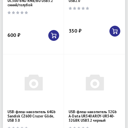
UC300-64G-RNB/BU USB3.2
USB2.0
синий/голубой
350 ₽
600 ₽
USB-флеш-накопитель 64Gb
USB-флеш-накопитель 32Gb
Sandisk CZ600 Cruzer Glide,
A-Data UR340 AROY-UR340-
USB 3.0
32GBK USB3.2 черный