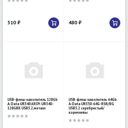
510 ₽
480 ₽
USB-флеш-накопитель 128Gb
USB-флеш-накопитель 64Gb
A-Data UR340 AROY-UR340-
A-Data UR350-64G-RSR/BG
128GBK USB3.2,металл
USB3.2 серебристый/
коричневы