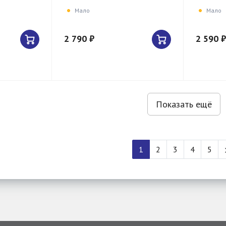
Мало
Мало
2 790 ₽
2 590 ₽
Показать ещё
1
2
3
4
5