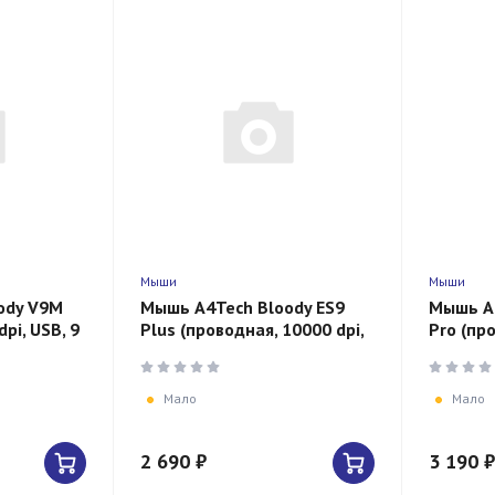
Мыши
Мыши
ody V9M
Мышь A4Tech Bloody ES9
Мышь A4
pi, USB, 9
Plus (проводная, 10000 dpi,
Pro (про
USB, 8 кнопок, черная)
USB, 8 
Мало
Мало
2 690 ₽
3 190 ₽