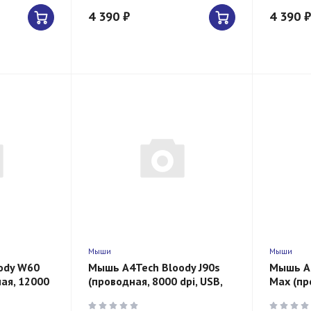
4 390 ₽
4 390 ₽
Мыши
Мыши
ody W60
Мышь A4Tech Bloody J90s
Мышь A
ная, 12000
(проводная, 8000 dpi, USB,
Max (пр
, черная)
12 кнопок, черная)
USB, 10