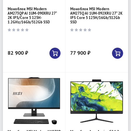
Моноблок MSI Modern
Моноблок MSI Modern
AM273QP AI 1UM-090XRU 27"
AM273Q AI 1UM-092XRU 27" 2K
2K IPS/Core 5 125H-
IPS Core 5 125H/16Gb/512Gb
1.2GHz/16Gb/512Gb SSD
SSD
82 900 ₽
77 900 ₽