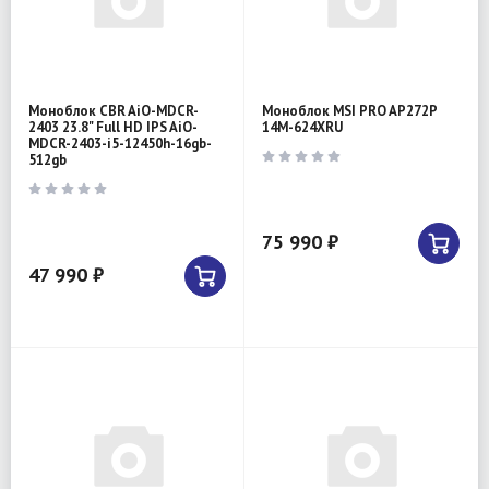
Моноблок CBR AiO-MDCR-
Моноблок MSI PRO AP272P
2403 23.8" Full HD IPS AiO-
14M-624XRU
MDCR-2403-i5-12450h-16gb-
512gb
75 990 ₽
47 990 ₽