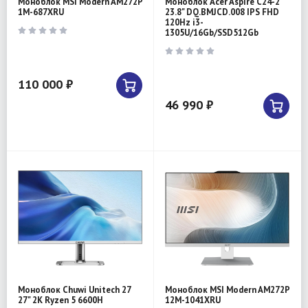
Моноблок MSI Modern AM272P
Моноблок Acer Aspire C24-2
1M-687XRU
23.8" DQ.BMJCD.008 IPS FHD
120Hz i3-
1305U/16Gb/SSD512Gb
110 000 ₽
46 990 ₽
Моноблок Chuwi Unitech 27
Моноблок MSI Modern AM272P
27" 2K Ryzen 5 6600H
12M-1041XRU