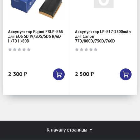
Аккумулятор Fujimi FBLP-E6N
Аккумулятор LP-E17-1500mAh
для EOS 5D IV/5DS/5DS R/6D
для Canon
II/7D II/80D
77D/800D/750D/760D
2 300 ₽
2 500 ₽
К началу страницы