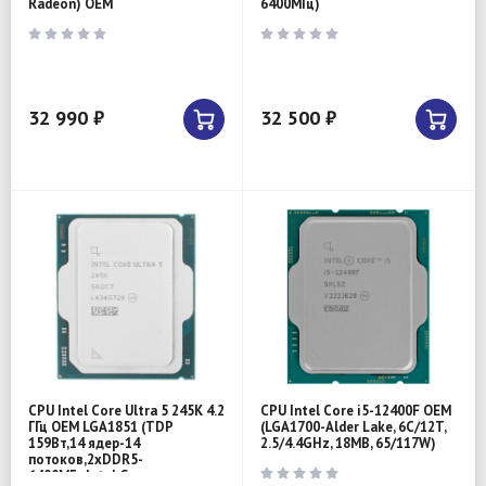
Radeon) OEM
6400МГц)
32 990 ₽
32 500 ₽
CPU Intel Core Ultra 5 245K 4.2
CPU Intel Core i5-12400F OEM
ГГц OEM LGA1851 (TDP
(LGA1700-Alder Lake, 6C/12T,
159Вт,14 ядер-14
2.5/4.4GHz, 18MB, 65/117W)
потоков,2хDDR5-
6400МГц,Intel G