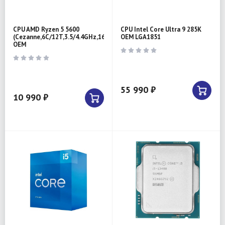
CPU AMD Ryzen 5 5600
CPU Intel Core Ultra 9 285K
(Cezanne,6C/12T,3.5/4.4GHz,16MB,65W)
OEM LGA1851
OEM
55 990 ₽
10 990 ₽