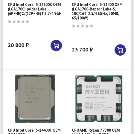
CPU Intel Core i5-12600K OEM
CPU Intel Core i5-13400 OEM
(LGA1700) (Alder Lake,
(LGA1700-Raptor Lake-S,
(6P+4E)C/(12P+4E)T,3.7/4.9GHz,20MB,125/150W,
10C/16T, 2.5/4.6GHz, 20MB,
65/100W)
20 800 ₽
23 700 ₽
CPU Intel Core i5-14400F OEM
CPU AMD Ryzen 7 7700 OEM