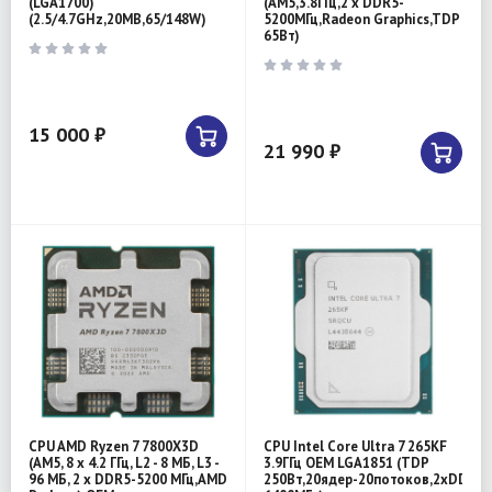
(LGA1700)
(AM5,3.8ГГц,2 х DDR5-
(2.5/4.7GHz,20MB,65/148W)
5200МГц,Radeon Graphics,TDP
65Вт)
15 000 ₽
21 990 ₽
CPU AMD Ryzen 7 7800X3D
CPU Intel Core Ultra 7 265KF
(AM5, 8 x 4.2 ГГц, L2 - 8 МБ, L3 -
3.9ГГц OEM LGA1851 (TDP
96 МБ, 2 х DDR5-5200 МГц,AMD
250Вт,20ядер-20потоков,2хDDR5-