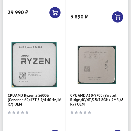
29 990 ₽
3 890 ₽
CPU AMD Ryzen 5 5600G
CPU AMD A10-9700 (Bristol
(Cezanne,6C/12T,3.9/4.4GHz,16MB,65W,Radeon
Ridge,4C/4T,3.5/3.8GHz,2MB,65W,R
R7) OEM
R7) OEM