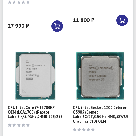
11 800 ₽
27 990 ₽
CPU Intel Core i7-13700KF
CPU intel Socket 1200 Celeron
OEM (LGA1700) (Raptor
G5905 (Comet
Lake,3.4/5.4GHz,24MB,125/253W)
Lake,2C/2T,3.5GHz,4MB,58W,UHD
Graphics 610) OEM