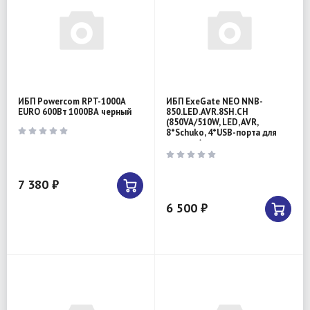
ИБП Powercom RPT-1000A
ИБП ExeGate NEO NNB-
EURO 600Вт 1000ВА черный
850.LED.AVR.8SH.CH
(850VA/510W, LED, AVR,
8*Schuko, 4*USB-порта для
зарядки)
7 380 ₽
6 500 ₽