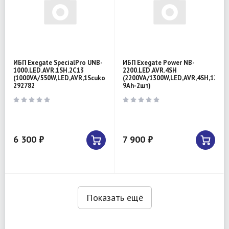
ИБП Exegate SpecialPro UNB-
ИБП Exegate Power NB-
1000.LED.AVR.1SH.2C13
2200.LED.AVR.4SH
(1000VA/550W,LED,AVR,1Scuko+2C13)
(2200VA/1300W,LED,AVR,4SH,12V-
292782
9Ah-2шт)
6 300 ₽
7 900 ₽
Показать ещё