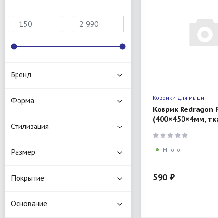
Бренд
Коврики для мыши
Форма
Коврик Redragon F
(400×450×4мм, тк
Стилизация
резина, черный)
Много
Размер
590 ₽
Покрытие
Основание