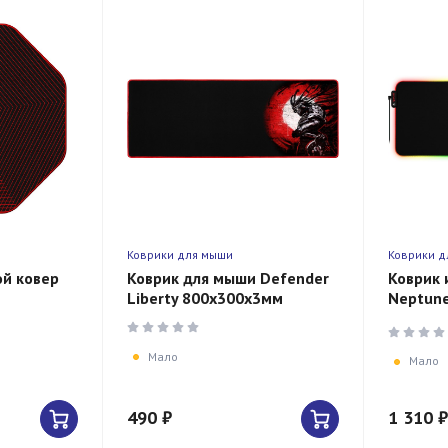
Коврики для мыши
Коврики д
ой ковер
Коврик для мыши Defender
Коврик 
Liberty 800х300х3мм
Neptune
черный)
режимов
Мало
Мало
490 ₽
1 310 ₽