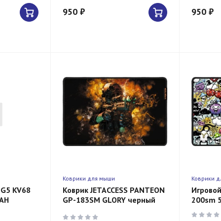
950 ₽
950 ₽
Коврики для мыши
Коврики д
 G5 KV68
Коврик JETACCESS PANTEON
Игровой
АН
GP-183SM GLORY черный
200sm 
(500x 330 мм)