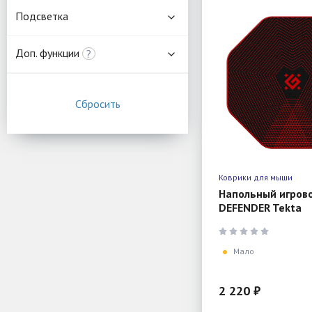
Подсветка
Доп. функции
?
Коврики для мыши
Напольный игров
DEFENDER Tekta
(1160*1160*4мм,
Мало
2 220 ₽