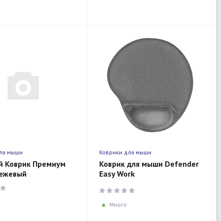
ля мыши
Коврики для мыши
й Коврик Премиум
Коврик для мыши Defender
бежевый
Easy Work
260x225x5мм,ткань+резина
Много