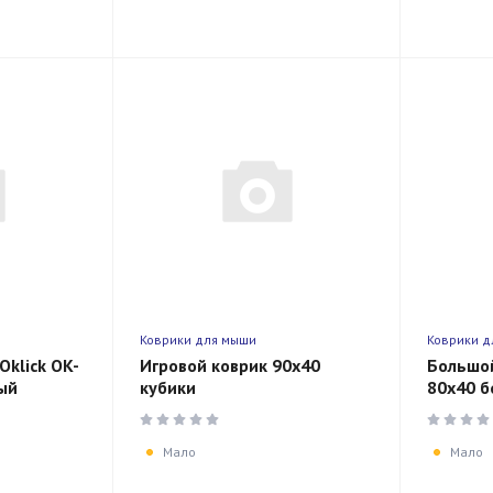
Коврики для мыши
Коврики д
Oklick OK-
Игровой коврик 90х40
Большо
ый
кубики
80х40 
Мало
Мало