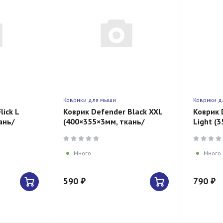
Коврики для мыши
Коврики д
lick L
Коврик Defender Black XXL
Коврик 
ань/
(400×355×3мм, ткань/
Light (
резина, черный)
черный
Много
Много
590 ₽
790 ₽