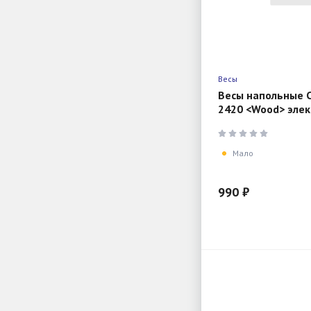
Весы
Весы напольные C
2420 <Wood> эле
180кг, 0.1кг, LCD 
размер 26х26см
Мало
990 ₽