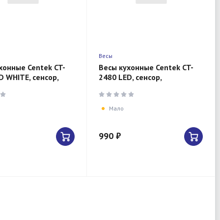
Весы
хонные Centek CT-
Весы кухонные Centek CT-
D WHITE, сенсор,
2480 LED, сенсор,
205мм, max 5кг, шаг
150х15х205мм, max 5кг, шаг
о Ноль/Выкл
1г, Авто Ноль/Выкл
Мало
990 ₽