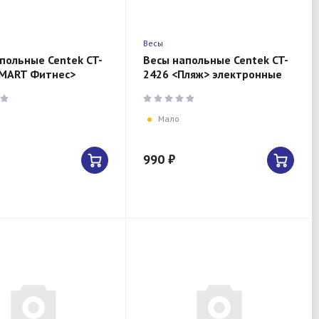
Весы
польные Centek CT-
Весы напольные Centek CT-
SMART Фитнес>
2426 <Пляж> электронные
массы тела, LCD
180кг, 0,1кг, LCD 45x28,
размер 26х26см
размер 26х26см
Мало
990 ₽