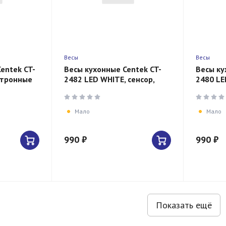
Весы
Весы
entek CT-
Весы кухонные Centek CT-
Весы ку
ктронные
2482 LED WHITE, сенсор,
2480 LE
45x28,
180х15х180мм, max 5кг, шаг
150х15х
1г, Авто Ноль/Выкл
1г, Авт
Мало
Мало
990 ₽
990 ₽
Показать ещё