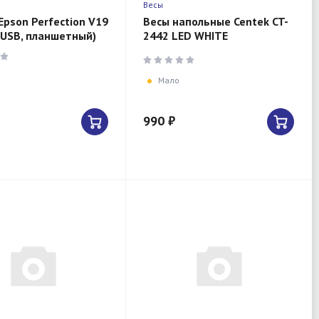
Весы
Epson Perfection V19
Весы напольные Centek CT-
, USB, планшетный)
2442 LED WHITE
электронные шаг 0,1кг/
фунт, LCD 65x28, размер
26х26см
Мало
990 ₽