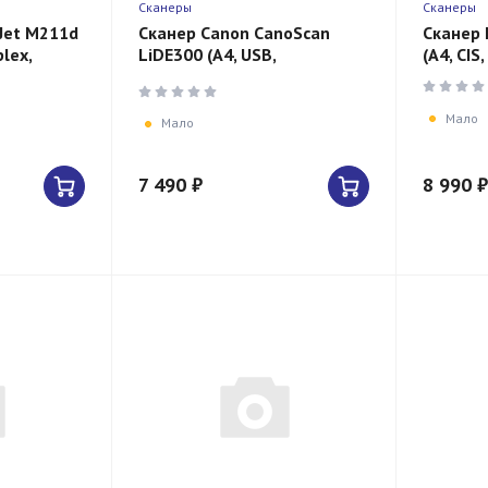
Сканеры
Сканеры
Jet M211d
Сканер Canon CanoScan
Сканер 
lex,
LiDE300 (A4, USB,
(A4, CIS
планшетный, черный)
Мало
Мало
7 490 ₽
8 990 ₽