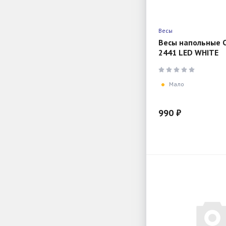
Весы
Весы напольные C
2441 LED WHITE
электронные шаг 
фунт, LCD 72x25,
30х30см
Мало
990 ₽