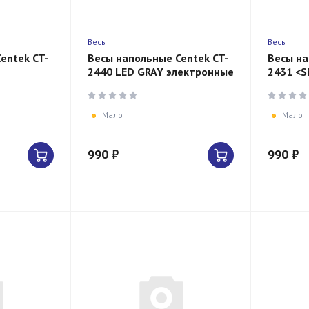
Весы
Весы
entek CT-
Весы напольные Centek CT-
Весы на
2440 LED GRAY электронные
2431 <
0,1кг/
шаг 0,1кг/фунт, LCD 65x28,
Индекс 
 размер
размер 28х28см
65x28, 
Мало
Мало
990 ₽
990 ₽