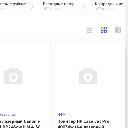
теры струйные
Расходные материалы
Карт
вара
591 товар
527 товаров
 лазерные
МФУ
 лазерный Canon i-
Принтер HP LaserJet Pro
LBP243dw II (A4, 36
4003dw (A4, лазерный,