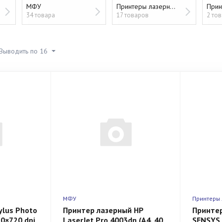
МФУ
Принтеры лазерные
Прин
34 товара
17 товаров
2 то
Выводить по 16
МФУ
Принтеры
ylus Photo
Принтер лазерный HP
Принтер
0×720 dpi,
LaserJet Pro 4003dn (A4, 40
SENSYS 