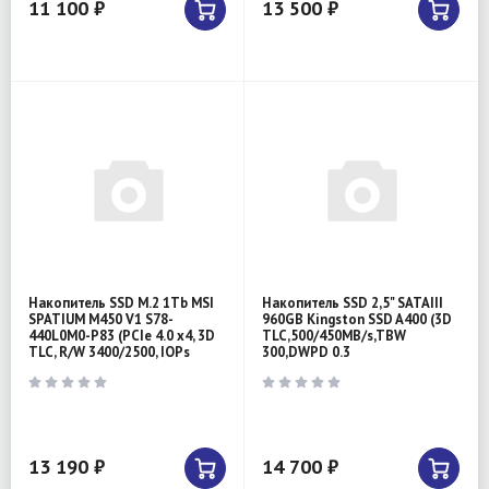
11 100 ₽
13 500 ₽
Накопитель SSD M.2 1Tb MSI
Накопитель SSD 2,5" SATAIII
SPATIUM M450 V1 S78-
960GB Kingston SSD A400 (3D
440L0M0-P83 (PCIe 4.0 x4, 3D
TLC,500/450MB/s,TBW
TLC, R/W 3400/2500, IOPs
300,DWPD 0.3
13 190 ₽
14 700 ₽