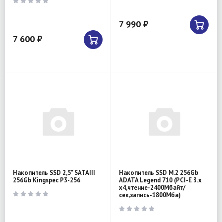
7 990 ₽
7 600 ₽
Накопитель SSD 2,5" SATAIII
Накопитель SSD M.2 256Gb
256Gb Kingspec P3-256
ADATA Legend 710 (PCI-E 3.x
x4,чтение-2400Мбайт/
сек,запись-1800Мба)