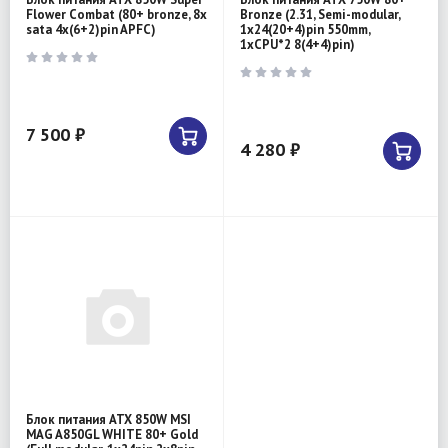
Flower Combat (80+ bronze, 8x
Bronze (2.31, Semi-modular,
sata 4x(6+2)pin APFC)
1x24(20+4)pin 550mm,
1xCPU*2 8(4+4)pin)
7 500 ₽
4 280 ₽
Блок питания ATX 850W MSI
MAG A850GL WHITE 80+ Gold