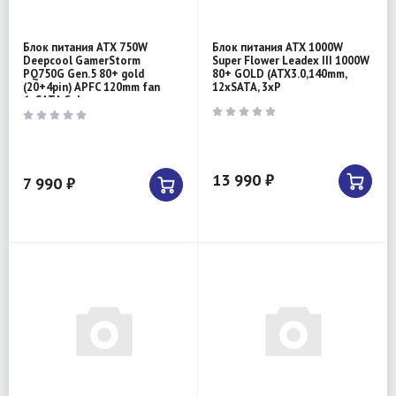
Блок питания ATX 750W
Блок питания ATX 1000W
Deepcool GamerStorm
Super Flower Leadex III 1000W
PQ750G Gen.5 80+ gold
80+ GOLD (ATX3.0,140mm,
(20+4pin) APFC 120mm fan
12xSATA, 3xP
6xSATA Cab
13 990 ₽
7 990 ₽