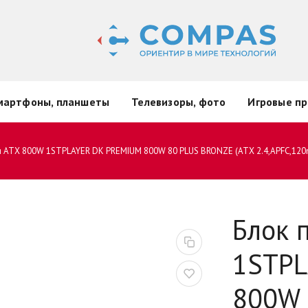
мартфоны, планшеты
Телевизоры, фото
Игровые пр
я ATX 800W 1STPLAYER DK PREMIUM 800W 80 PLUS BRONZE (ATX 2.4,APFC,120
Блок 
1STPL
800W 