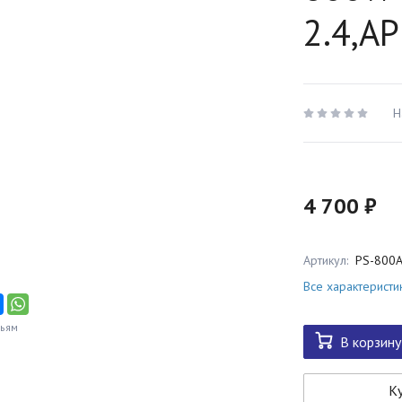
2.4,A
Н
4 700 ₽
Артикул:
PS-800
Все характеристи
зьям
В корзину
Ку