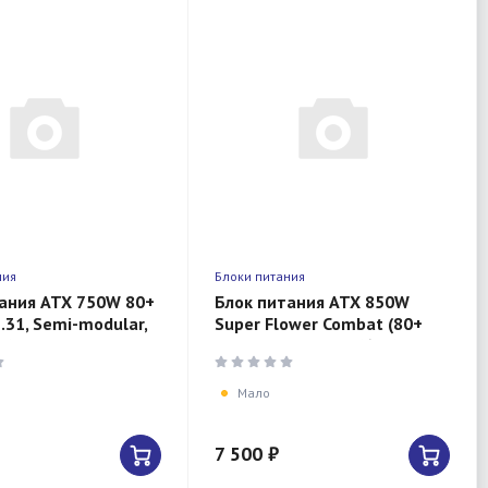
ния
Блоки питания
ания ATX 750W 80+
Блок питания ATX 850W
2.31, Semi-modular,
Super Flower Combat (80+
4)pin 550mm,
bronze, 8x sata 4x(6+2)pin
8(4+4)pin)
APFC)
Мало
7 500 ₽