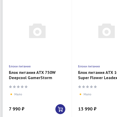
Блоки питания
Блоки питания
Блок питания ATX 750W
Блок питания ATX 
Deepcool GamerStorm
Super Flower Leadex 
PQ750G Gen.5 80+ gold
1000W 80+ GOLD
(20+4pin) APFC 120mm fan
(ATX3.0,140mm, 12x
6xSATA Cab
3xP
Мало
Мало
7 990 ₽
13 990 ₽