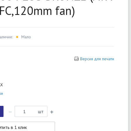
PFC,120mm fan)
аличие:
Мало
Версия для печати
AX
ки
шт
пить в 1 клик