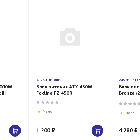
Блоки питания
Блоки пита
1000W
Блок питания ATX 450W
Блок пит
III
Foxline FZ-450R
Bronze (
1x24(20+
SATA,
1xCPU*2 
Мало
Мало
1 200 ₽
4 280 ₽