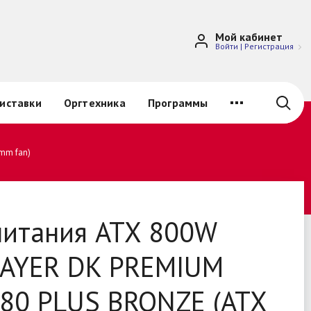
Мой кабинет
Войти
|
Регистрация
иставки
Оргтехника
Программы
mm fan)
питания ATX 800W
AYER DK PREMIUM
80 PLUS BRONZE (ATX